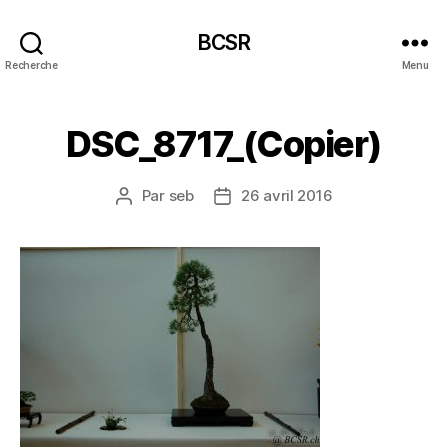
BCSR
Recherche
Menu
DSC_8717_(Copier)
Par
seb
26 avril 2016
Auteur
Date
de
de
l’article
l’article