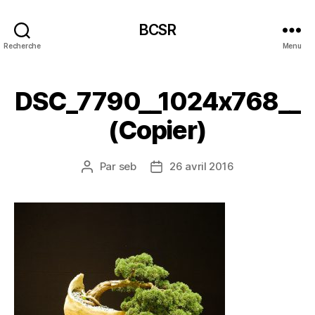
BCSR
Recherche
Menu
DSC_7790__1024x768__
(Copier)
Par
seb
26 avril 2016
Auteur
Date
de
de
l’article
l’article