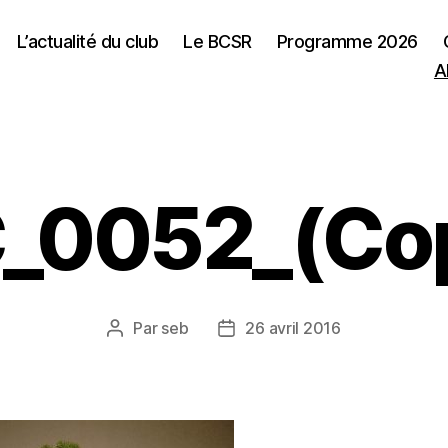
L’actualité du club
Le BCSR
Programme 2026
A
_0052_(Cop
Par
seb
26 avril 2016
Auteur
Date
de
de
l’article
l’article