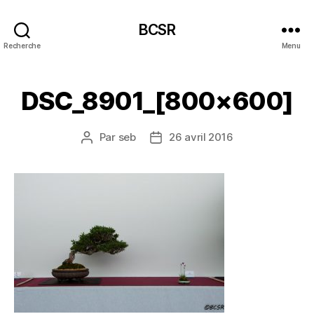
BCSR
Recherche
Menu
DSC_8901_[800×600]
Par
seb
26 avril 2016
Auteur
Date
de
de
l’article
l’article