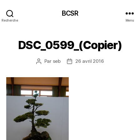
BCSR
Recherche
Menu
DSC_0599_(Copier)
Par
seb
26 avril 2016
Auteur
Date
de
de
l’article
l’article