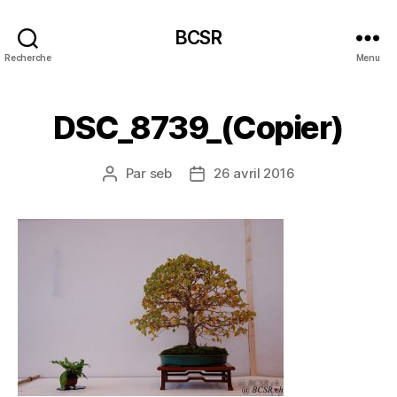
BCSR
Recherche
Menu
DSC_8739_(Copier)
Par
seb
26 avril 2016
Auteur
Date
de
de
l’article
l’article