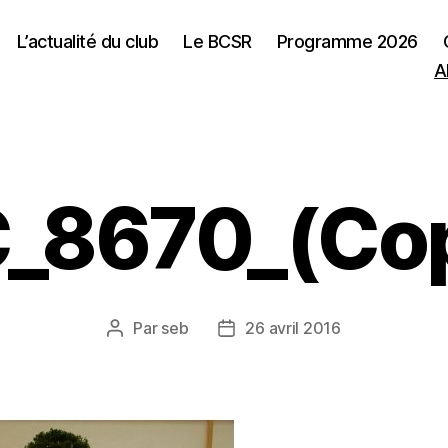
L’actualité du club
Le BCSR
Programme 2026
A
_8670_(Cop
Par
seb
26 avril 2016
Auteur
Date
de
de
l’article
l’article